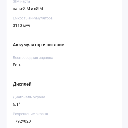
SIM карта
nano-SIM и eSIM
Емкость аккумулятора
3110 мАч
Аккумулятор и питание
Беспроводная зярядка
Есть
Дисплей
Диагональ экрана
6.1"
Разрешение экрана
1792×828