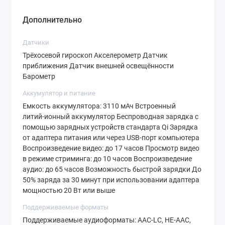
Дополнительно
Датчики
Трёхосевой гироскоп Акселерометр Датчик
приближения Датчик внешней освещённости
Барометр
Аккумулятор и питание
Емкость аккумулятора: 3110 мАч Встроенный
литий‑ионный аккумулятор Беспроводная зарядка с
помощью зарядных устройств стандарта Qi Зарядка
от адаптера питания или через USB‑порт компьютера
Воспроиз­ведение видео: до 17 часов Просмотр видео
в режиме стриминга: до 10 часов Воспроиз­ведение
аудио: до 65 часов Возможность быстрой зарядки До
50% заряда за 30 минут при использовании адаптера
мощностью 20 Вт или выше
Поддерживаемые форматы
Поддерживаемые аудиоформаты: AAC‑LC, HE‑AAC,