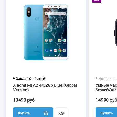
Заказ 10-14 дней
Нет в нал
Xiaomi Mi A2 4/32Gb Blue (Global
Умные час
Version)
SmartWatch
13490 руб
14990 ру
Купить
Купить