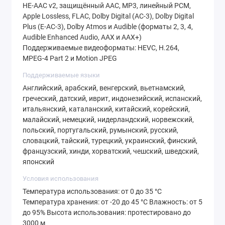
HE‑AAC v2, защищённый AAC, MP3, линейный PCM,
Apple Lossless, FLAC, Dolby Digital (AC‑3), Dolby Digital
Plus (E‑AC‑3), Dolby Atmos и Audible (форматы 2, 3, 4,
Audible Enhanced Audio, AAX и AAX+)
Поддерживаемые видеоформаты: HEVC, H.264,
MPEG‑4 Part 2 и Motion JPEG
Поддерживаемые языки
Английский, арабский, венгерский, вьетнамский,
греческий, датский, иврит, индонезийский, испанский,
итальянский, каталанский, китайский, корейский,
малайский, немецкий, нидерландский, норвежский,
польский, португальский, румынский, русский,
словацкий, тайский, турецкий, украинский, финский,
французский, хинди, хорватский, чешский, шведский,
японский
Условия использования
Температура использования: от 0 до 35 °C
Температура хранения: от -20 до 45 °C Влажность: от 5
до 95% Высота использования: протестировано до
3000 м