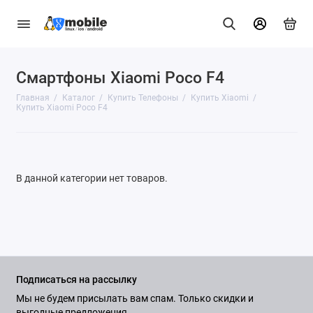
Смартфоны Xiaomi Poco F4
GNU/Linux
Главная
Каталог
Купить Телефоны
Купить Xiaomi
Телефоны
Купить Xiaomi Poco F4
Часы
Аксессуары
В данной категории нет товаров.
Показать все
Подписаться на рассылку
Мы не будем присылать вам спам. Только скидки и
выгодные предложения