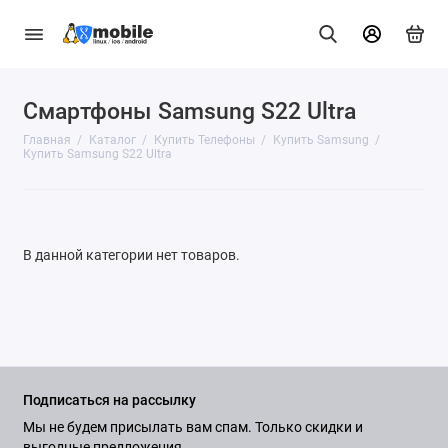
Смартфоны Samsung S22 Ultra
GNU/Linux
Главная
Каталог
Купить Телефоны
Купить Samsung
Телефоны
Купить Samsung S22 Ultra
Часы
Аксессуары
В данной категории нет товаров.
Показать все
Подписаться на рассылку
Мы не будем присылать вам спам. Только скидки и
выгодные предложения