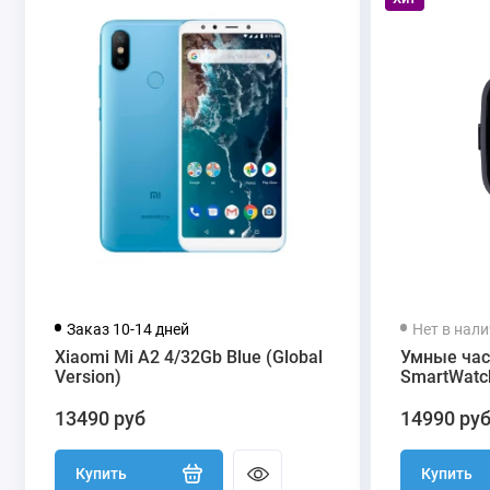
Заказ 10-14 дней
Нет в нал
Xiaomi Mi A2 4/32Gb Blue (Global
Умные час
Version)
SmartWatch
13490 руб
14990 ру
Купить
Купить