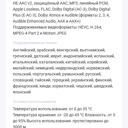
HE‑AAC v2, защищённый AAC, MP3, линейный PCM,
Apple Lossless, FLAC, Dolby Digital (AC‑3), Dolby Digital
Plus (E‑AC‑3), Dolby Atmos и Audible (форматы 2, 3, 4,
Audible Enhanced Audio, AAX и AAX+)
Поддерживаемые видеоформаты: HEVC, H.264,
MPEG‑4 Part 2 и Motion JPEG
Поддерживаемые языки
Английский, арабский, венгерский, вьетнамский,
греческий, датский, иврит, индонезийский, испанский,
итальянский, каталанский, китайский, корейский,
малайский, немецкий, нидерландский, норвежский,
польский, португальский, румынский, русский,
словацкий, тайский, турецкий, украинский, финский,
французский, хинди, хорватский, чешский, шведский,
японский
Условия использования
Температура использования: от 0 до 35 °C
Температура хранения: от -20 до 45 °C Влажность: от 5
до 95% Высота использования: протестировано до
3000 м