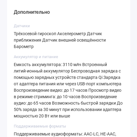
Дополнительно
Датчики
Трёхосевой гироскоп Акселерометр Датчик
приближения Датчик внешней освещённости
Барометр
Аккумулятор и питание
Емкость аккумулятора: 3110 мАч Встроенный
литий‑ионный аккумулятор Беспроводная зарядка с
помощью зарядных устройств стандарта Qi Зарядка
от адаптера питания или через USB‑порт компьютера
Воспроиз­ведение видео: до 17 часов Просмотр видео
в режиме стриминга: до 10 часов Воспроиз­ведение
аудио: до 65 часов Возможность быстрой зарядки До
50% заряда за 30 минут при использовании адаптера
мощностью 20 Вт или выше
Поддерживаемые форматы
Поддерживаемые аудиоформаты: AAC‑LC, HE‑AAC,