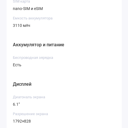
SIM карта
nano-SIM и eSIM
Емкость аккумулятора
3110 мАч
Аккумулятор и питание
Беспроводная зярядка
Есть
Дисплей
Диагональ экрана
6.1"
Разрешение экрана
1792×828