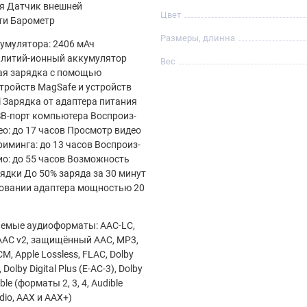
я Датчик внешней
Цвет
ти Барометр
Размеры, длинна
умулятора: 2406 мАч
 литий‑ионный аккумулятор
Вес
ая зарядка с помощью
тройств MagSafe и устройств
i Зарядка от адаптера питания
SB‑порт компьютера Воспроиз­
ео: до 17 часов Просмотр видео
риминга: до 13 часов Воспроиз­
ио: до 55 часов Возможность
ядки До 50% заряда за 30 минут
овании адаптера мощностью 20
емые аудиоформаты: AAC‑LC,
AAC v2, защищённый AAC, MP3,
, Apple Lossless, FLAC, Dolby
, Dolby Digital Plus (E‑AC‑3), Dolby
ble (форматы 2, 3, 4, Audible
dio, AAX и AAX+)