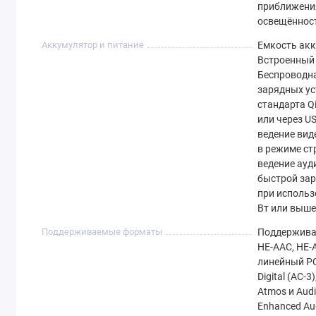
приближени
освещённос
Аккумулятор и питание
Емкость акк
Встроенный
Беспроводн
зарядных ус
стандарта Q
или через U
ведение вид
в режиме ст
ведение ауд
быстрой зар
при использ
Вт или выше
Поддерживаемые форматы
Поддержива
HE‑AAC, HE‑
линейный PCM
Digital (AC‑3)
Atmos и Audi
Enhanced Au