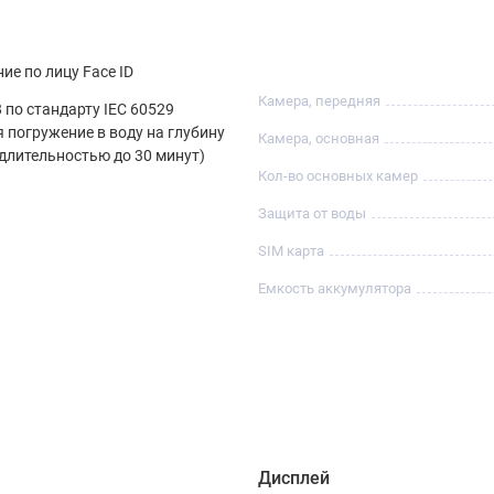
ие по лицу Face ID
Камера, передняя
 по стандарту IEC 60529
я погружение в воду на глубину
Камера, основная
 длительностью до 30 минут)
Кол-во основных камер
Защита от воды
SIM карта
Емкость аккумулятора
Дисплей