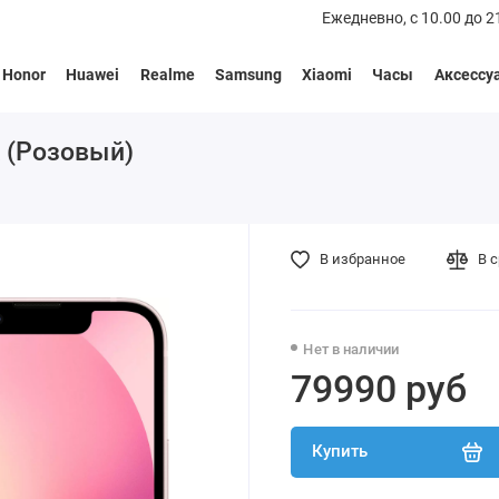
Ежедневно, с 10.00 до 2
Honor
Huawei
Realme
Samsung
Xiaomi
Часы
Аксессу
k (Розовый)
В избранное
В 
Нет в наличии
79990 руб
Купить