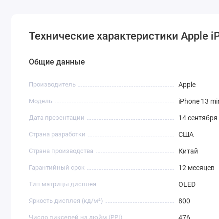
Технические характеристики Apple iP
Общие данные
Производитель
Apple
Модель
iPhone 13 mi
Дата презентации
14 сентября
Страна разработки
США
Страна производства
Китай
Гарантийный срок
12 месяцев
Тип матрицы дисплея
OLED
Яркость дисплея (кд/ м²)
800
Число пикселей на дюйм (PPI)
476