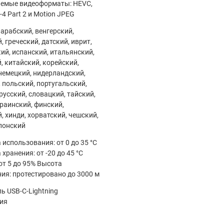
емые видеоформаты: HEVC,
4 Part 2 и Motion JPEG
 арабский, венгерский,
 греческий, датский, иврит,
ий, испанский, итальянский,
, китайский, корейский,
немецкий, нидерландский,
 польский, португальский,
русский, словацкий, тайский,
краинский, финский,
, хинди, хорватский, чешский,
понский
 использования: от 0 до 35 °C
хранения: от -20 до 45 °C
от 5 до 95% Высота
ия: протестировано до 3000 м
ь USB-C-Lightning
ия