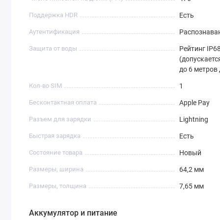
Поддержка HDR
Есть
Аутентификация
Распознаван
Защита от воды
Рейтинг IP68
(допускаетс
до 6 метров
Кол-во SIM
1
Бесконтактная оплата
Apple Pay
Разъем для зарядки
Lightning
Быстрая зарядка
Есть
Состояние товара
Новый
Размеры, ширина
64,2 мм
Размеры, толщина
7,65 мм
Аккумулятор и питание