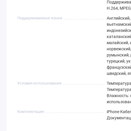
Поддержива
H.264, MPEG‑
Поддерживаемые языки
Английский,
вьетнамский,
индонезийск
каталанский
малайский, 
норвежский,
румынский, 
турецкий, у
французский
шведский, я
Условия использования
Температура
Температура 
Влажность: 
использован
Комплектация
iPhone Кабел
Документац