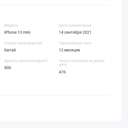
Модель
Дата презентации
iPhone 13 mini
14 сентября 2021
Страна производства
Гарантийный срок
Китай
12 месяцев
Яркость дисплея (кд/ м²)
Число пикселей на дюйм
(PPI)
800
476