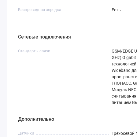
Беспроводная зярядка
Есть
Сетевые подключения
Стандарты связи
GSM/EDGE U
GHz) Gigabit 
технологией 
Wideband дл
пространств
ГЛОНАСС, Gal
Модуль NFC
считывания 
питанием Вы
Дополнительно
Датчики
Трёхосевой 