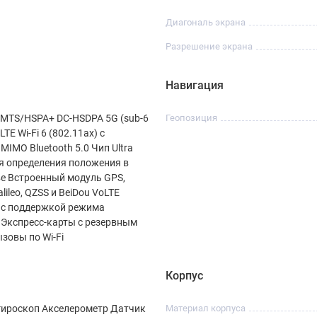
Диагональ экрана
Разрешение экрана
Навигация
MTS/HSPA+ DC‑HSDPA 5G (sub-6
Геопозиция
LTE Wi‑Fi 6 (802.11ax) с
MIMO Bluetooth 5.0 Чип Ultra
я определения положения в
е Встроенный модуль GPS,
ileo, QZSS и BeiDou VoLTE
 с поддержкой режима
Экспресс‑карты с резервным
зовы по Wi‑Fi
Корпус
гироскоп Акселерометр Датчик
Материал корпуса