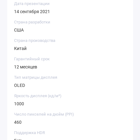
Дата презентации
14 сентября 2021
Страна разработки
США
Страна производства
Китай
Гарантийный срок
12 месяцев
Тип матрицы дисплея
OLED
Яркость дисплея (кд/ м²)
1000
Число пикселей на дюйм (PPI)
460
Поддержка HDR