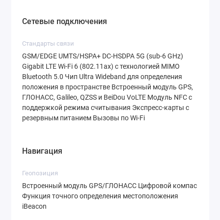
Сетевые подключения
Стандарты связи
GSM/EDGE UMTS/HSPA+ DC‑HSDPA 5G (sub-6 GHz)
Gigabit LTE Wi‑Fi 6 (802.11ax) с технологией MIMO
Bluetooth 5.0 Чип Ultra Wideband для определения
положения в пространстве Встроенный модуль GPS,
ГЛОНАСС, Galileo, QZSS и BeiDou VoLTE Модуль NFC с
поддержкой режима считывания Экспресс‑карты с
резервным питанием Вызовы по Wi‑Fi
Навигация
Геопозиция
Встроенный модуль GPS/ГЛОНАСС Цифровой компас
Функция точного определения местоположения
iBeacon