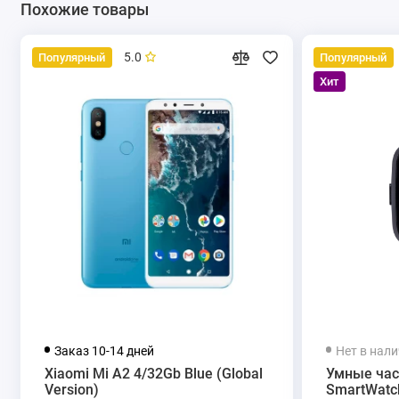
Похожие товары
5.0
Популярный
Популярный
Хит
Заказ 10-14 дней
Нет в нал
Xiaomi Mi A2 4/32Gb Blue (Global
Умные час
Version)
SmartWatch