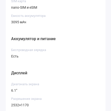
SIM карта
nano-SIM и eSIM
Емкость аккумулятора
3095 мАч
Аккумулятор и питание
Беспроводная зярядка
Есть
Дисплей
Диагональ экрана
6.1"
Разрешение экрана
2532×1170