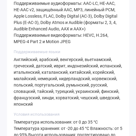
Поддерживаемые аудиоформаты: AAC‑LC, HE‑AAC,
HE‑AAC v2, защищённый AAC, MP3, линейный PCM,
Apple Lossless, FLAC, Dolby Digital (AC‑3), Dolby Digital
Plus (E‑AC‑3), Dolby Atmos и Audible (форматы 2, 3, 4,
Audible Enhanced Audio, AAX и AAX+)
Поддерживаемые видеоформаты: HEVC, H.264,
MPEG‑4 Part 2 и Motion JPEG
Поддерживаемые языки
Английский, арабский, венгерский, вьетнамский,
греческий, датский, иврит, индонезийский, испанский,
итальянский, каталанский, китайский, корейский,
малайский, немецкий, нидерландский, норвежский,
польский, португальский, румынский, русский,
словацкий, тайский, турецкий, украинский, финский,
французский, хинди, хорватский, чешский, шведский,
японский
Условия использования
Температура использования: от 0 до 35 °C
Температура хранения: от -20 до 45 °C Влажность: от 5
до 95% Высота использования: протестировано до