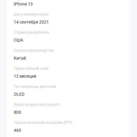
iPhone 13
Дата презентации
14 сентября 2021
Страна разработки
США
Страна производства
Китай
Гарантийный срок
12 месяцев
Тип матрицы дисплея
OLED
Яркость дисплея (кд/ м²)
800
Число пикселей на дюйм (PPI)
460