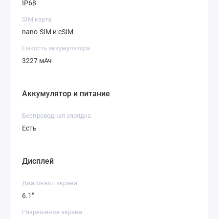
IP68
SIM карта
nano-SIM и eSIM
Емкость аккумулятора
3227 мАч
Аккумулятор и питание
Беспроводная зярядка
Есть
Дисплей
Диагональ экрана
6.1"
Разрешение экрана