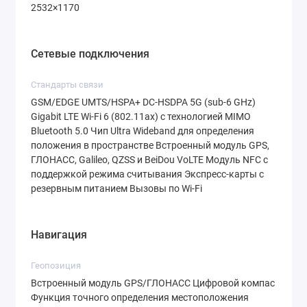
2532×1170
Сетевые подключения
Стандарты связи
GSM/EDGE UMTS/HSPA+ DC‑HSDPA 5G (sub-6 GHz)
Gigabit LTE Wi‑Fi 6 (802.11ax) с технологией MIMO
Bluetooth 5.0 Чип Ultra Wideband для определения
положения в пространстве Встроенный модуль GPS,
ГЛОНАСС, Galileo, QZSS и BeiDou VoLTE Модуль NFC с
поддержкой режима считывания Экспресс‑карты с
резервным питанием Вызовы по Wi‑Fi
Навигация
Геопозиция
Встроенный модуль GPS/ГЛОНАСС Цифровой компас
Функция точного определения местоположения