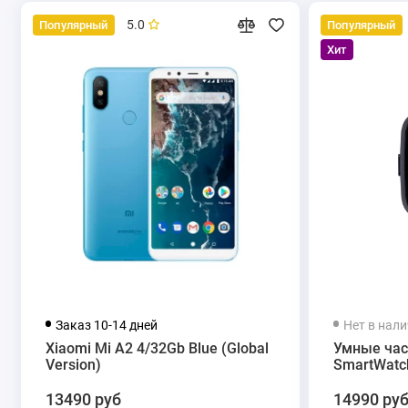
5.0
Популярный
Популярный
Хит
Заказ 10-14 дней
Нет в нал
Xiaomi Mi A2 4/32Gb Blue (Global
Умные час
Version)
SmartWatch
13490 руб
14990 ру