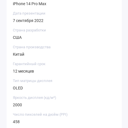
iPhone 14 Pro Max
Дата презентации
7 сентября 2022
Страна разработки
США
Страна производства
Китай
Гарантийный срок
12 месяцев
Тип матрицы дисплея
OLED
Яркость дисплея (кд/ м²)
2000
Число пикселей на дюйм (PPI)
458