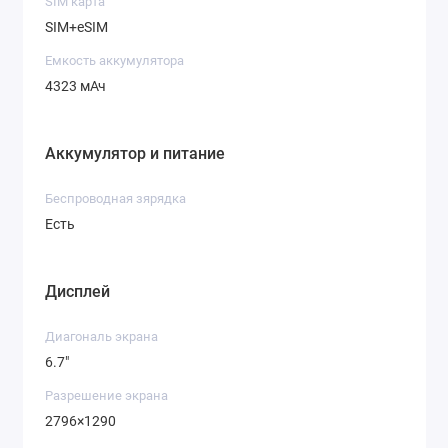
SIM карта
SIM+eSIM
Емкость аккумулятора
4323 мАч
Аккумулятор и питание
Беспроводная зярядка
Есть
Дисплей
Диагональ экрана
6.7"
Разрешение экрана
2796×1290