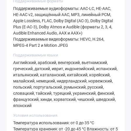
Поддерживаемые форматы
Поддерживаемые аудиоформаты: AAC‑LC, HE‑AAC,
HE‑AAC v2, защищённый AAC, MP3, линейный PCM,
Apple Lossless, FLAC, Dolby Digital (AC‑3), Dolby Digital
Plus (E‑AC‑3), Dolby Atmos и Audible (форматы 2, 3, 4,
Audible Enhanced Audio, AAX и AAX+)
Поддерживаемые видеоформаты: HEVC, H.264,
MPEG‑4 Part 2 и Motion JPEG
Поддерживаемые языки
Английский, арабский, венгерский, вьетнамский,
греческий, датский, иврит, индонезийский, испанский,
итальянский, каталанский, китайский, корейский,
малайский, немецкий, нидерландский, норвежский,
польский, португальский, румынский, русский,
словацкий, тайский, турецкий, украинский, финский,
французский, хинди, хорватский, чешский, шведский,
японский
Условия использования
Температура использования: от 0 до 35 °C
Температура хранения: от -20 до 45 °C Влажность: от 5