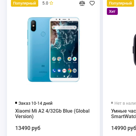
5.0
Популярный
Популярный
Хит
Заказ 10-14 дней
Нет в нал
Xiaomi Mi A2 4/32Gb Blue (Global
Умные час
Version)
SmartWatch
13490 руб
14990 ру