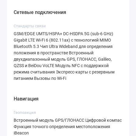
Сетевые подключения
Стандарты связи
GSM/EDGE UMTS/HSPA+ DC‑HSDPA 5G (sub-6 GHz)
Gigabit LTE Wi‑Fi 6 (802.11ax) с технологией MIMO
Bluetooth 5.3 Чип Ultra Wideband для определения
положения в пространстве Встроенный
двухдиапазонный модуль GPS, ГЛОНАСС, Galileo,
QZSS и BeiDou VoLTE Модуль NFC с поддержкой
режима считывания Экспресс‑карты с резервным
питанием Вызовы по Wi‑Fi
Навигация
Геопозиция
Встроенный модуль GPS/ГЛОНАСС Цифровой компас
Функция точного определения местоположения
iBeacon