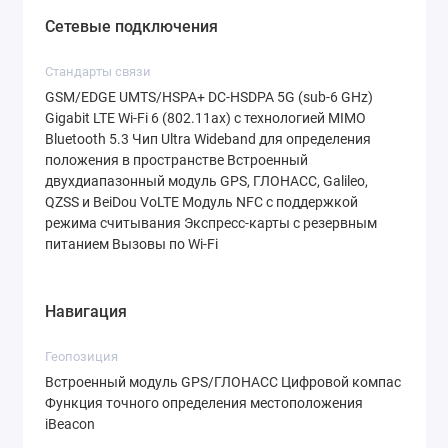
Сетевые подключения
Стандарты связи
GSM/EDGE UMTS/HSPA+ DC‑HSDPA 5G (sub-6 GHz)
Gigabit LTE Wi‑Fi 6 (802.11ax) с технологией MIMO
Bluetooth 5.3 Чип Ultra Wideband для определения
положения в пространстве Встроенный
двухдиапазонный модуль GPS, ГЛОНАСС, Galileo,
QZSS и BeiDou VoLTE Модуль NFC с поддержкой
режима считывания Экспресс‑карты с резервным
питанием Вызовы по Wi‑Fi
Навигация
Геопозиция
Встроенный модуль GPS/ГЛОНАСС Цифровой компас
Функция точного определения местоположения
iBeacon