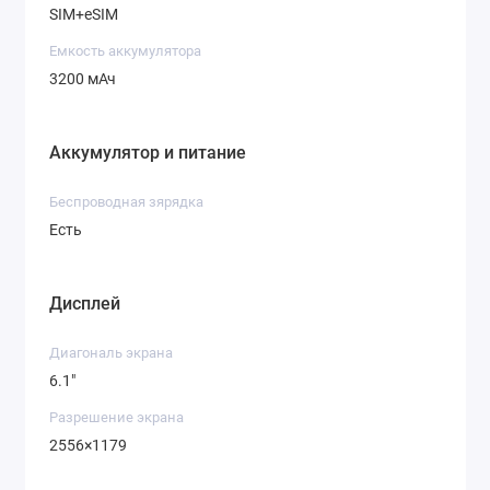
SIM+eSIM
Емкость аккумулятора
3200 мАч
Аккумулятор и питание
Беспроводная зярядка
Есть
Дисплей
Диагональ экрана
6.1"
Разрешение экрана
2556×1179