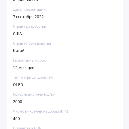
Дата презентации
7 сентября 2022
Страна разработки
США
Страна производства
Китай
Гарантийный срок
12 месяцев
Тип матрицы дисплея
OLED
Яркость дисплея (кд/ м²)
2000
Число пикселей на дюйм (PPI)
460
Поддержка HDR