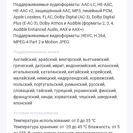
Поддерживаемые аудиоформаты: AAC‑LC, HE‑AAC,
HE‑AAC v2, защищённый AAC, MP3, линейный PCM,
Apple Lossless, FLAC, Dolby Digital (AC‑3), Dolby Digital
Plus (E‑AC‑3), Dolby Atmos и Audible (форматы 2, 3, 4,
Audible Enhanced Audio, AAX и AAX+)
Поддерживаемые видеоформаты: HEVC, H.264,
MPEG‑4 Part 2 и Motion JPEG
Поддерживаемые языки
Английский, арабский, венгерский, вьетнамский,
греческий, датский, иврит, индонезийский, испанский,
итальянский, каталанский, китайский, корейский,
малайский, немецкий, нидерландский, норвежский,
польский, португальский, румынский, русский,
словацкий, тайский, турецкий, украинский, финский,
французский, хинди, хорватский, чешский, шведский,
японский
Условия использования
Температура использования: от 0 до 35 °C
Температура хранения: от -20 до 45 °C Влажность: от 5
до 95% Высота использования: протестировано до