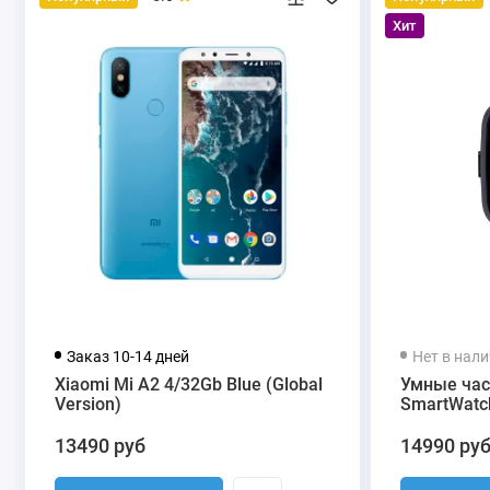
Хит
Заказ 10-14 дней
Нет в нал
Xiaomi Mi A2 4/32Gb Blue (Global
Умные час
Version)
SmartWatch
13490 руб
14990 ру