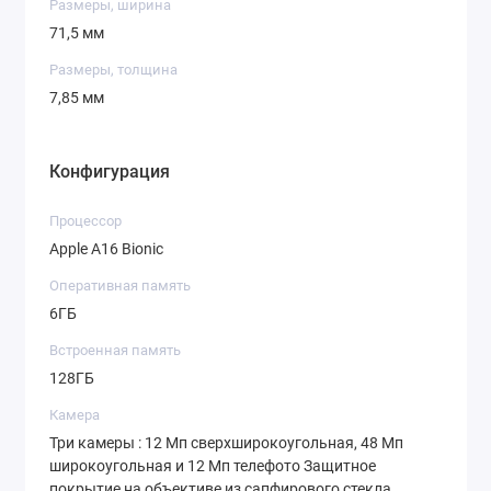
Размеры, ширина
71,5 мм
Размеры, толщина
7,85 мм
Конфигурация
Процессор
Apple A16 Bionic
Оперативная память
6ГБ
Встроенная память
128ГБ
Камера
Три камеры : 12 Мп сверхширокоугольная, 48 Мп
широкоугольная и 12 Мп телефото Защитное
покрытие на объективе из сапфирового стекла