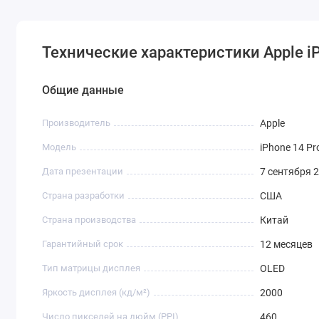
Технические характеристики Apple iP
Общие данные
Производитель
Apple
Модель
iPhone 14 Pr
Дата презентации
7 сентября 
Страна разработки
США
Страна производства
Китай
Гарантийный срок
12 месяцев
Тип матрицы дисплея
OLED
Яркость дисплея (кд/ м²)
2000
Число пикселей на дюйм (PPI)
460