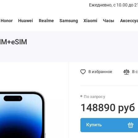
Ежедневно, с 10.00 до 2
Honor
Huawei
Realme
Samsung
Xiaomi
Часы
Аксессу
SIM+eSIM
В избранное
В 
По запросу
148890 руб
Купить