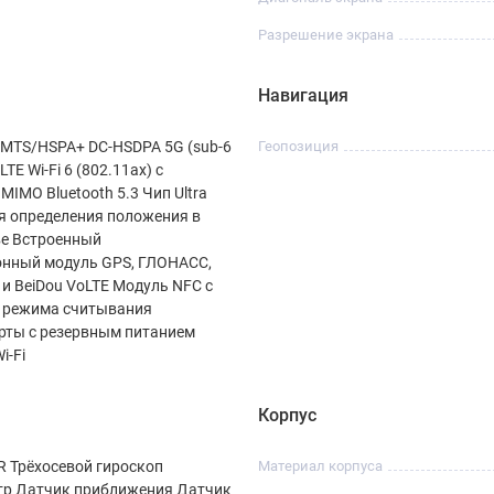
Разрешение экрана
Навигация
MTS/HSPA+ DC‑HSDPA 5G (sub-6
Геопозиция
LTE Wi‑Fi 6 (802.11ax) с
MIMO Bluetooth 5.3 Чип Ultra
я определения положения в
ве Встроенный
онный модуль GPS, ГЛОНАСС,
S и BeiDou VoLTE Модуль NFC с
 режима считывания
рты с резервным питанием
i‑Fi
Корпус
R Трёхосевой гироскоп
Материал корпуса
тр Датчик приближения Датчик