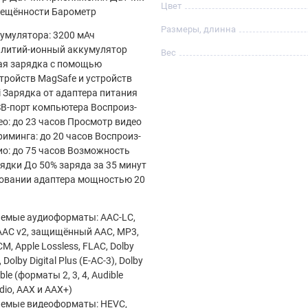
Цвет
вещённости Барометр
Размеры, длинна
умулятора: 3200 мАч
 литий‑ионный аккумулятор
Вес
ая зарядка с помощью
тройств MagSafe и устройств
i Зарядка от адаптера питания
SB‑порт компьютера Воспроиз­
ео: до 23 часов Просмотр видео
риминга: до 20 часов Воспроиз­
ио: до 75 часов Возможность
ядки До 50% заряда за 35 минут
овании адаптера мощностью 20
емые аудиоформаты: AAC‑LC,
AAC v2, защищённый AAC, MP3,
, Apple Lossless, FLAC, Dolby
, Dolby Digital Plus (E‑AC‑3), Dolby
ble (форматы 2, 3, 4, Audible
dio, AAX и AAX+)
емые видеоформаты: HEVC,