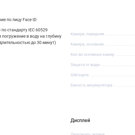
ие по лицу Face ID
 по стандарту IEC 60529
Камера, передняя
я погружение в воду на глубину
 длительностью до 30 минут)
Камера, основная
Кол-во основных камер
Защита от воды
SIM карта
Емкость аккумулятора
Дисплей
Диагональ экрана