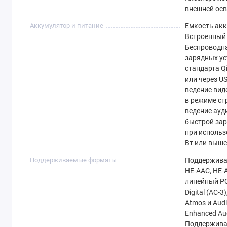
внешней ос
Аккумулятор и питание
Емкость акк
Встроенный
Беспроводн
зарядных ус
стандарта Q
или через U
ведение вид
в режиме ст
ведение ауд
быстрой зар
при использ
Вт или выше
Поддерживаемые форматы
Поддержива
HE‑AAC, HE‑
линейный PCM
Digital (AC‑3)
Atmos и Audi
Enhanced Au
Поддержива