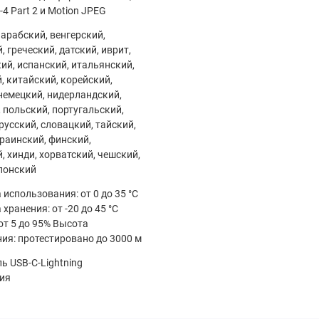
4 Part 2 и Motion JPEG
 арабский, венгерский,
 греческий, датский, иврит,
ий, испанский, итальянский,
, китайский, корейский,
немецкий, нидерландский,
 польский, португальский,
русский, словацкий, тайский,
краинский, финский,
, хинди, хорватский, чешский,
понский
 использования: от 0 до 35 °C
хранения: от -20 до 45 °C
от 5 до 95% Высота
ия: протестировано до 3000 м
ь USB-C-Lightning
ия