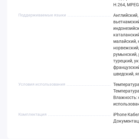
H.264, MPEG‑
Поддерживаемые языки
Английский,
вьетнамский,
индонезийск
каталанский
малайский, 
норвежский,
румынский, 
турецкий, у
французский
шведский, я
Условия использования
Температура
Температура 
Влажность: 
использован
Комплектация
iPhone Кабел
Документац