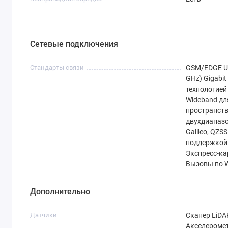
Сетевые подключения
Стандарты связи
GSM/EDGE U
GHz) Gigabit 
технологией 
Wideband дл
пространст
двухдиапаз
Galileo, QZS
поддержкой
Экспресс‑ка
Вызовы по W
Дополнительно
Датчики
Сканер LiDA
Акселероме