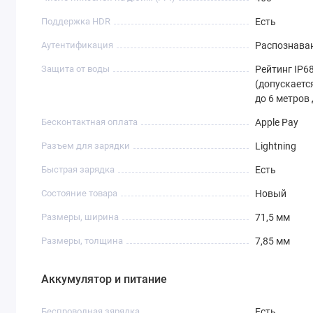
Поддержка HDR
Есть
Аутентификация
Распознаван
Защита от воды
Рейтинг IP68
(допускаетс
до 6 метров
Бесконтактная оплата
Apple Pay
Разъем для зарядки
Lightning
Быстрая зарядка
Есть
Состояние товара
Новый
Размеры, ширина
71,5 мм
Размеры, толщина
7,85 мм
Аккумулятор и питание
Беспроводная зярядка
Есть