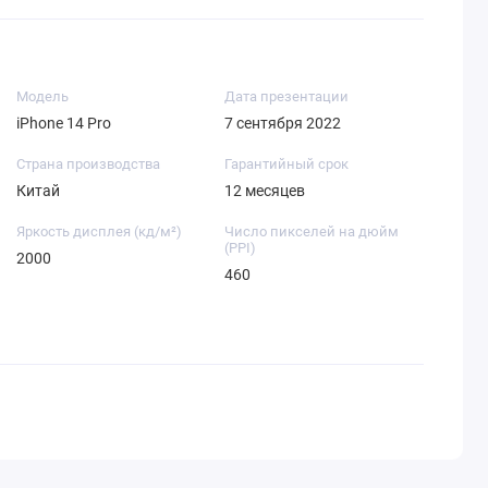
Модель
Дата презентации
iPhone 14 Pro
7 сентября 2022
Страна производства
Гарантийный срок
Китай
12 месяцев
Яркость дисплея (кд/ м²)
Число пикселей на дюйм
(PPI)
2000
460